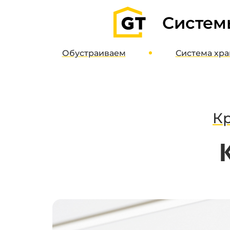
Систем
Обустраиваем
Система
хра
Гаражи
О систе
Паркинги
Дизайн-пр
Кладовые
Интернет-м
К
Полимерные полы
Потолочные системы