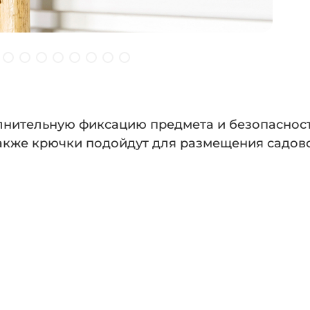
нительную фиксацию предмета и безопасность
Также крючки подойдут для размещения садово
 каталог аксессуаров нашей системы х
 email
Полу