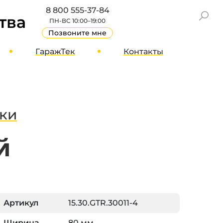
8 800 555-37-84
тва
ПН-ВС 10:00–19:00
Позвоните мне
ГаражТек
Контакты
GT Блог
Москва
О компании
Санкт-Петербург
Вакансии
Другие города
ки
Стать партнером
й
Реквизиты
Отзывы
Артикул
15.30.GTR.30011-4
Ширина
80 мм