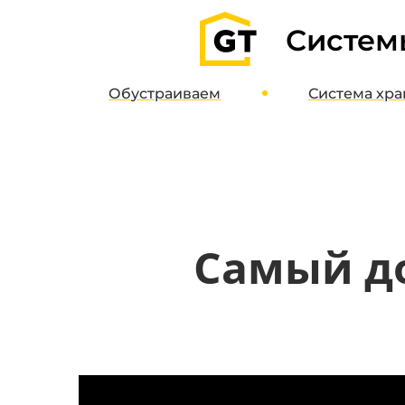
Систем
Обустраиваем
Система
хра
Гаражи
О систе
Паркинги
Дизайн-пр
Кладовые
Интернет-м
Полимерные полы
Самый до
Потолочные системы