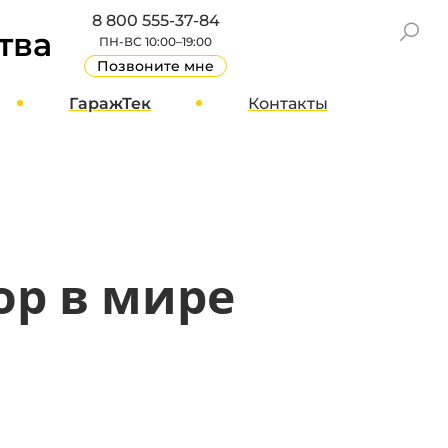
8 800 555-37-84
тва
ПН-ВС 10:00–19:00
Позвоните мне
ГаражТек
Контакты
GT Блог
Москва
О компании
Санкт-Петербург
Вакансии
Другие города
Стать партнером
ор в мире
Реквизиты
Отзывы