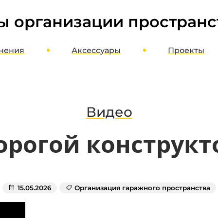
ы организации пространс
нения
Аксессуары
Проекты
ме
Шкафы, стеллажи, этажерки
оект
Верстаки, столы, стулья
агазин
Полки, стойки, корзины
Видео
Органайзеры, кассетницы, лотки
рогой конструкт
Кронштейны, держатели, вешалки
Хранение колес и шин
Потолочное хранение
Освещение и отопление
15.05.2026
Организация гаражного пространства
Мотопаркеры