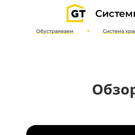
Систем
Обустраиваем
Система
хра
Гаражи
О систе
Паркинги
Дизайн-пр
Кладовые
Интернет-м
Полимерные полы
Обзор
Потолочные системы