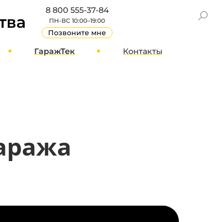
8 800 555-37-84
тва
ПН-ВС 10:00–19:00
Позвоните мне
ГаражТек
Контакты
GT Блог
Москва
О компании
Санкт-Петербург
Вакансии
Другие города
Стать партнером
гаража
Реквизиты
Отзывы