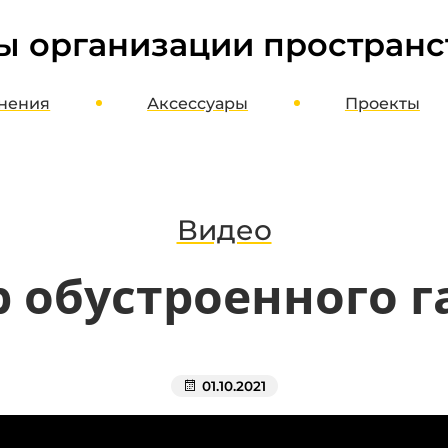
ы организации пространс
нения
Аксессуары
Проекты
ме
Шкафы, стеллажи, этажерки
оект
Верстаки, столы, стулья
агазин
Полки, стойки, корзины
Видео
Органайзеры, кассетницы, лотки
 обустроенного 
Кронштейны, держатели, вешалки
Хранение колес и шин
Потолочное хранение
Освещение и отопление
01.10.2021
Мотопаркеры