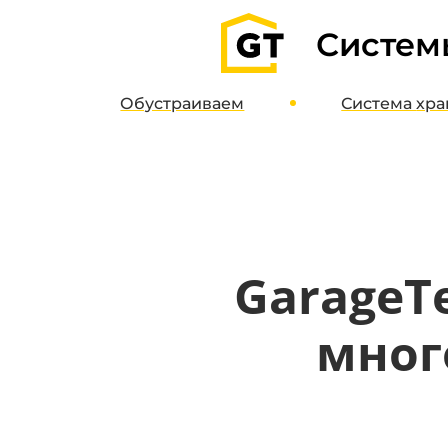
Систем
Обустраиваем
Система
хра
Гаражи
О систе
Паркинги
Дизайн-пр
Кладовые
Интернет-м
Полимерные полы
GarageTe
Потолочные системы
мног