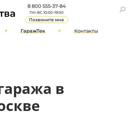
8 800 555-37-84
тва
ПН-ВС 10:00–19:00
Позвоните мне
ГаражТек
Контакты
GT Блог
Москва
О компании
Санкт-Петербург
Вакансии
Другие города
Стать партнером
 гаража в
Реквизиты
Отзывы
оскве