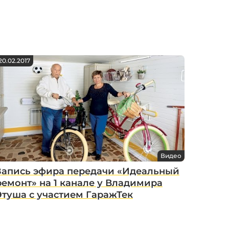
20.02.2017
Видео
Запись эфира передачи «Идеальный
ремонт» на 1 канале у Владимира
Этуша с участием ГаражТек