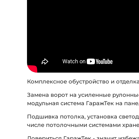
Комплексное обустройство и отделка
Замена ворот на усиленные рулонны
модульная система ГаражТек на панел
Подшивка потолка, установка свето
числе потолочными системами хране
Довериться ГаражТек - значит избеж