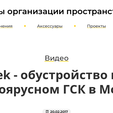
ы организации пространс
нения
Аксессуары
Проекты
ме
Шкафы, стеллажи, этажерки
оект
Верстаки, столы, стулья
агазин
Полки, стойки, корзины
Видео
Органайзеры, кассетницы, лотки
k - обустройство
Кронштейны, держатели, вешалки
Хранение колес и шин
оярусном ГСК в М
Потолочное хранение
Освещение и отопление
Мотопаркеры
20.02.2017