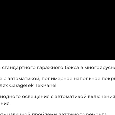
 стандартного гаражного бокса в многоярусн
е с автоматикой, полимерное напольное покр
ях GarageTek TekPanel.
диодного освещения с автоматикой включения.
ния.
ать извечной проблемы затяжного ремонта.