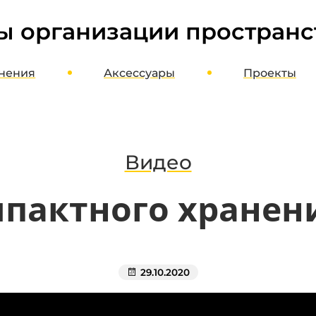
ы организации пространс
нения
Аксессуары
Проекты
ме
Шкафы, стеллажи, этажерки
оект
Верстаки, столы, стулья
агазин
Полки, стойки, корзины
Видео
Органайзеры, кассетницы, лотки
пактного хранен
Кронштейны, держатели, вешалки
Хранение колес и шин
Потолочное хранение
Освещение и отопление
29.10.2020
Мотопаркеры