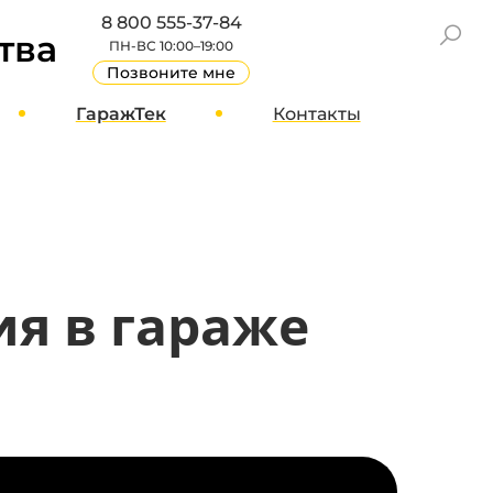
8 800 555-37-84
тва
ПН-ВС 10:00–19:00
Позвоните мне
ГаражТек
Контакты
GT Блог
Москва
О компании
Санкт-Петербург
Вакансии
Другие города
Стать партнером
ия в гараже
Реквизиты
Отзывы