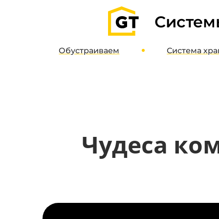
Систем
Обустраиваем
Система
хра
Гаражи
О систе
Паркинги
Дизайн-пр
Кладовые
Интернет-м
Полимерные полы
Чудеса ком
Потолочные системы