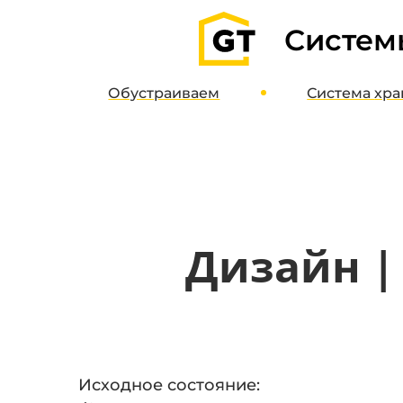
Систем
Обустраиваем
Система
хра
Гаражи
О систе
Паркинги
Дизайн-пр
Кладовые
Интернет-м
Полимерные полы
Дизайн |
Потолочные системы
Исходное состояние: