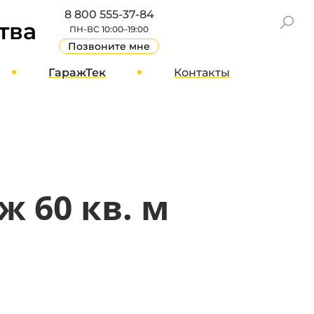
8 800 555-37-84
тва
ПН-ВС 10:00–19:00
Позвоните мне
ГаражТек
Контакты
GT Блог
Москва
О компании
Санкт-Петербург
Вакансии
Другие города
Стать партнером
 60 кв. м
Реквизиты
Отзывы