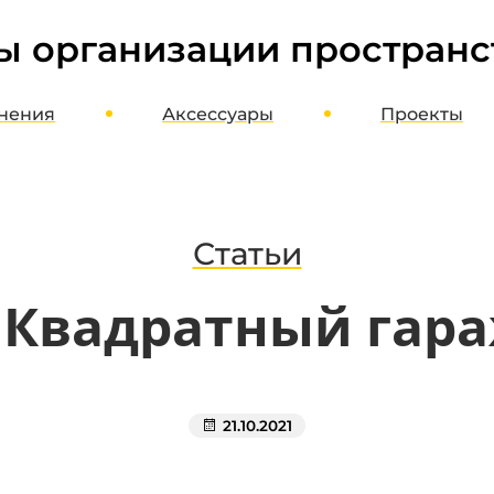
ы организации пространс
нения
Аксессуары
Проекты
ме
Шкафы, стеллажи, этажерки
оект
Верстаки, столы, стулья
агазин
Полки, стойки, корзины
Статьи
Органайзеры, кассетницы, лотки
 Квадратный гараж
Кронштейны, держатели, вешалки
Хранение колес и шин
Потолочное хранение
Освещение и отопление
21.10.2021
Мотопаркеры