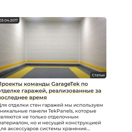
03.04.2017
Статьи
Проекты команды GarageTek по
отделке гаражей, реализованные за
последнее время
Для отделки стен гаражей мы используем
уникальные панели TekPanels, которые
являются не только отделочным
материалом, но и несущей конструкцией
ля аксессуаров системы хранения...