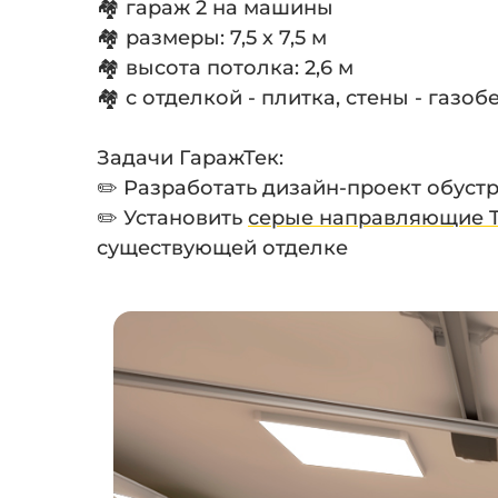
🏘 гараж 2 на машины
🏘 размеры: 7,5 х 7,5 м
🏘 высота потолка: 2,6 м
🏘 с отделкой - плитка, стены - газоб
⠀
Задачи ГаражТек:
✏️ Разработать дизайн-проект обуст
✏️ Установить
серые направляющие T
существующей отделке
⠀