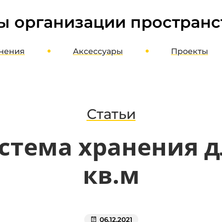
ы организации пространс
нения
Аксессуары
Проекты
ме
Шкафы, стеллажи, этажерки
оект
Верстаки, столы, стулья
агазин
Полки, стойки, корзины
Статьи
Органайзеры, кассетницы, лотки
стема хранения д
Кронштейны, держатели, вешалки
Хранение колес и шин
кв.м
Потолочное хранение
Освещение и отопление
Мотопаркеры
06.12.2021