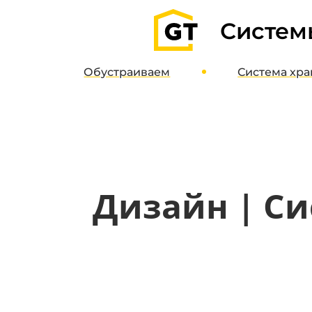
Систем
Обустраиваем
Система
хра
Гаражи
О систе
Паркинги
Дизайн-пр
Кладовые
Интернет-м
Полимерные полы
Дизайн | Си
Потолочные системы