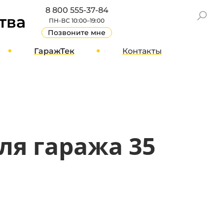
8 800 555-37-84
тва
ПН-ВС 10:00–19:00
Позвоните мне
ГаражТек
Контакты
GT Блог
Москва
О компании
Санкт-Петербург
Вакансии
Другие города
Стать партнером
ля гаража 35
Реквизиты
Отзывы