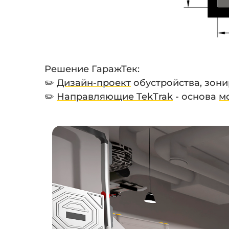
Решение ГаражТек:
✏️
Дизайн-проект
обустройства, зони
✏️
Направляющие TekTrak
- основа
м
⠀