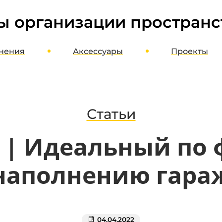
ы организации пространс
нения
Аксессуары
Проекты
ме
Шкафы, стеллажи, этажерки
оект
Верстаки, столы, стулья
агазин
Полки, стойки, корзины
Статьи
Органайзеры, кассетницы, лотки
 | Идеальный по 
Кронштейны, держатели, вешалки
Хранение колес и шин
наполнению гара
Потолочное хранение
Освещение и отопление
Мотопаркеры
04.04.2022