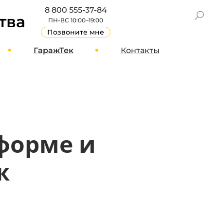
8 800 555-37-84
тва
ПН-ВС 10:00–19:00
Позвоните мне
ГаражТек
Контакты
GT Блог
Москва
О компании
Санкт-Петербург
Вакансии
Другие города
Стать партнером
форме и
Реквизиты
Отзывы
ж