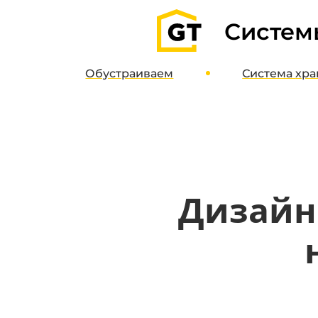
Систем
Обустраиваем
Система
хра
Гаражи
О систе
Паркинги
Дизайн-пр
Кладовые
Интернет-м
Полимерные полы
Дизайн
Потолочные системы