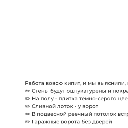
Работа вовсю кипит, и мы выяснили, 
✏️ Стены будут оштукатурены и покр
✏️ На полу - плитка темно-серого цве
✏️ Сливной лоток - у ворот
✏️ В подвесной реечный потолок вс
✏️ Гаражные ворота без дверей