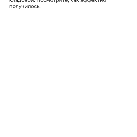
кладовой. Посмотрите, как эффектно
получилось.
Только полезная информация про
обустройство и организацию
пространства в нашей рассылке
Ваш email
Подписаться
© 2000–2026 ГаражТек – Модульные системы хранения
Политика конфиденциальности
Правила копирования