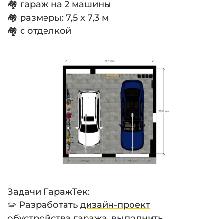
🏘 гараж на 2 машины
🏘 размеры: 7,5 х 7,3 м
🏘 с отделкой
⠀
Задачи ГаражТек:
✏️ Разработать
дизайн-проект
обустройства гаража, выполнить