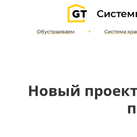
Систем
Обустраиваем
Система
хра
Гаражи
О систе
Паркинги
Дизайн-пр
Кладовые
Интернет-м
Полимерные полы
Новый проект
Потолочные системы
п