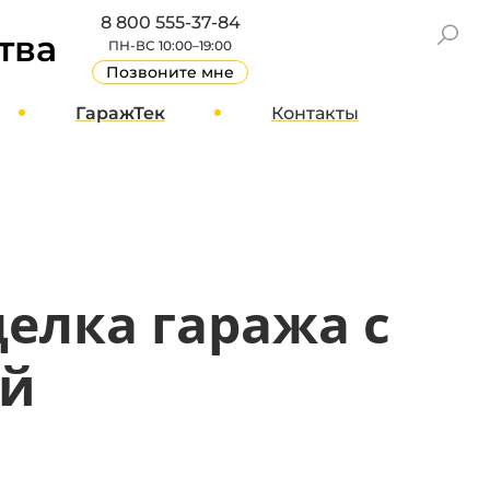
8 800 555-37-84
тва
ПН-ВС 10:00–19:00
Позвоните мне
ГаражТек
Контакты
GT Блог
Москва
О компании
Санкт-Петербург
Вакансии
Другие города
Стать партнером
елка гаража с
Реквизиты
Отзывы
ей