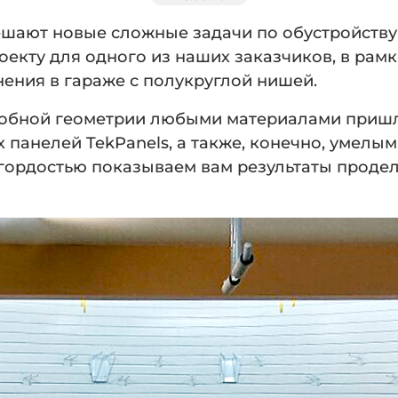
шают новые сложные задачи по обустройству
екту для одного из наших заказчиков, в рам
нения в гараже с полукруглой нишей.
обной геометрии любыми материалами пришло
панелей TekPanels, а также, конечно, умелы
 гордостью показываем вам результаты проде