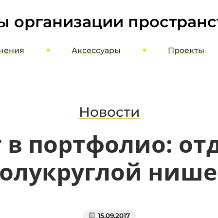
ы организации пространс
нения
Аксессуары
Проекты
ме
Шкафы, стеллажи, этажерки
оект
Верстаки, столы, стулья
агазин
Полки, стойки, корзины
Новости
Органайзеры, кассетницы, лотки
 в портфолио: отд
Кронштейны, держатели, вешалки
Хранение колес и шин
олукруглой ниш
Потолочное хранение
Освещение и отопление
Мотопаркеры
15.09.2017