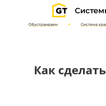
Систем
Обустраиваем
Система
хра
Гаражи
О систе
Паркинги
Дизайн-пр
Кладовые
Интернет-м
Полимерные полы
Как сделат
Потолочные системы