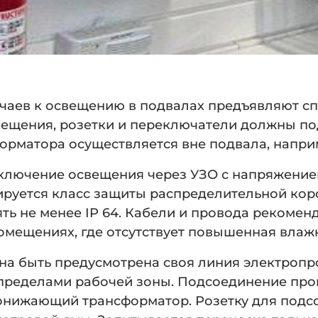
чаев к освещению в подвалах предъявляют сп
ещения, розетки и переключатели должны по
форматора осуществляется вне подвала, наприм
лючение освещения через УЗО с напряжением 
ируется класс защиты распределительной коро
ть не менее IP 64. Кабели и провода рекомен
омещениях, где отсутствует повышенная влажн
а быть предусмотрена своя линия электропр
пределами рабочей зоны. Подсоединение пров
онижающий трансформатор. Розетку для под