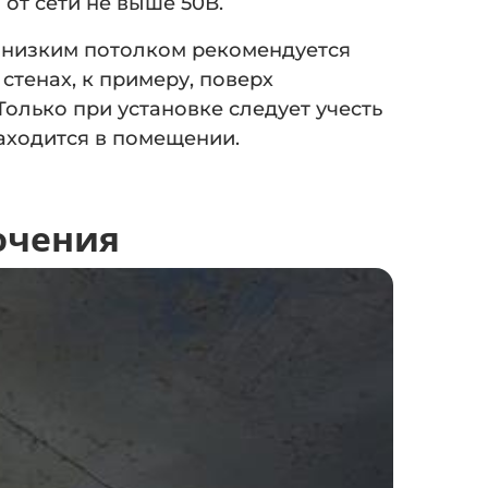
от сети не выше 50В.
с низким потолком рекомендуется
стенах, к примеру, поверх
олько при установке следует учесть
аходится в помещении.
ючения