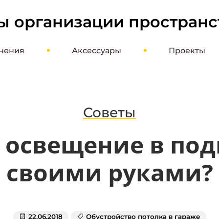
ы организации пространс
нения
Аксессуары
Проекты
ме
Шкафы, стеллажи, этажерки
оект
Верстаки, столы, стулья
агазин
Полки, стойки, корзины
Советы
Органайзеры, кассетницы, лотки
ь освещение в под
Кронштейны, держатели, вешалки
Хранение колес и шин
своими руками?
Потолочное хранение
Освещение и отопление
Мотопаркеры
22.06.2018
Обустройство потолка в гараже