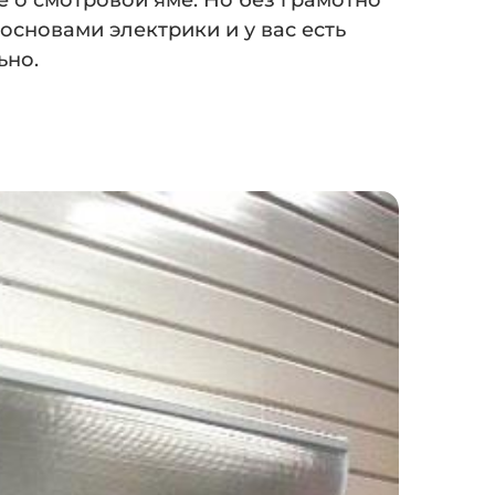
е о смотровой яме. Но без грамотно
основами электрики и у вас есть
ьно.