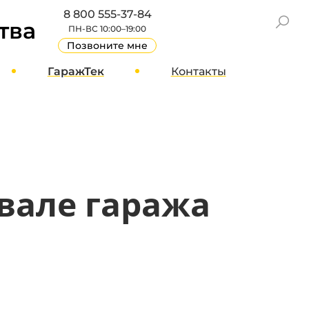
8 800 555-37-84
тва
ПН-ВС 10:00–19:00
Позвоните мне
ГаражТек
Контакты
GT Блог
Москва
О компании
Санкт-Петербург
Вакансии
Другие города
Стать партнером
вале гаража
Реквизиты
Отзывы